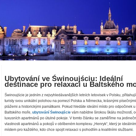
Ubytování ve Świnoujściu: Ideální
destinace pro relaxaci u Baltského m
Świnoujście je jedním z nejvyhledávanějších letních letovisek v Polsku, přitahují
turisty svou unikátní polohou na pomezí Polska a Německa, krásnými písečnými
plážemi a historickými památkami. Pokud hledáte ideální místo pro odpočinek u
Baltského moře,
ubytování Świnoujście
vám nabídne širokou škálu možností, 
luxusních apartmánů po útulné pokoje. V tomto článku se zaměříme na jedineč
vlastnosti apartmánů a pokojů v oblíbeném komplexu „Henryk“, který je ideální
místem pro každého, kdo chce spojit relaxaci s pohodlím a kvalitními službami.