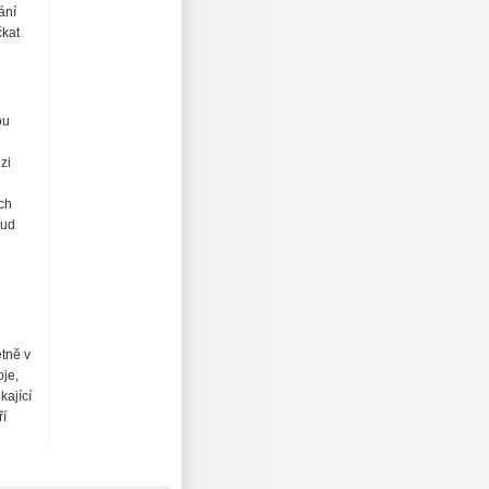
ání
čkat
ou
zi
ých
kud
tně v
oje,
kající
ří