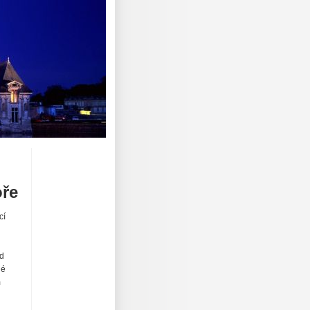
oře
cí
od
né
m