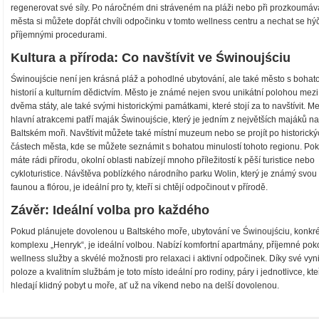
regenerovat své síly. Po náročném dni stráveném na pláži nebo při prozkoumáv
města si můžete dopřát chvíli odpočinku v tomto wellness centru a nechat se hý
příjemnými procedurami.
Kultura a příroda: Co navštívit ve Świnoujściu
Świnoujście není jen krásná pláž a pohodlné ubytování, ale také město s bohat
historií a kulturním dědictvím. Město je známé nejen svou unikátní polohou mezi
dvěma státy, ale také svými historickými památkami, které stojí za to navštívit. Me
hlavní atrakcemi patří maják Świnoujście, který je jedním z největších majáků na
Baltském moři. Navštívit můžete také místní muzeum nebo se projít po historick
částech města, kde se můžete seznámit s bohatou minulostí tohoto regionu. Po
máte rádi přírodu, okolní oblasti nabízejí mnoho příležitostí k pěší turistice nebo
cykloturistice. Návštěva poblízkého národního parku Wolin, který je známý svou
faunou a flórou, je ideální pro ty, kteří si chtějí odpočinout v přírodě.
Závěr: Ideální volba pro každého
Pokud plánujete dovolenou u Baltského moře, ubytování ve Świnoujściu, konkré
komplexu „Henryk“, je ideální volbou. Nabízí komfortní apartmány, příjemné pok
wellness služby a skvélé možnosti pro relaxaci i aktivní odpočinek. Díky své vyni
poloze a kvalitním službám je toto místo ideální pro rodiny, páry i jednotlivce, kte
hledají klidný pobyt u moře, ať už na víkend nebo na delší dovolenou.