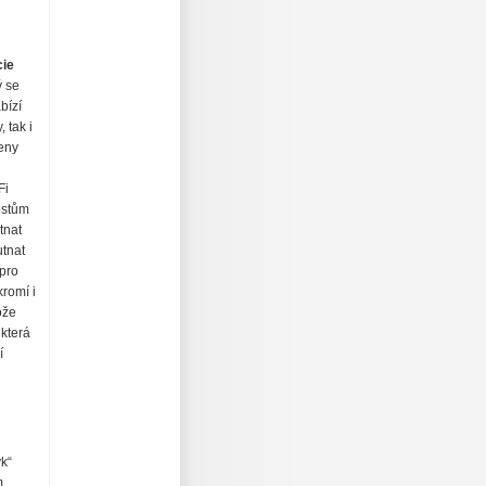
cie
ý se
bízí
 tak i
veny
Fi
ostům
tnat
utnat
 pro
kromí i
ože
 která
í
k“
m