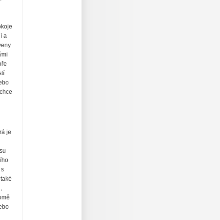
okoje
í a
veny
ými
oře
tí
nebo
 chce
rá je
ksu
ího
 s
 také
,
romě
nebo