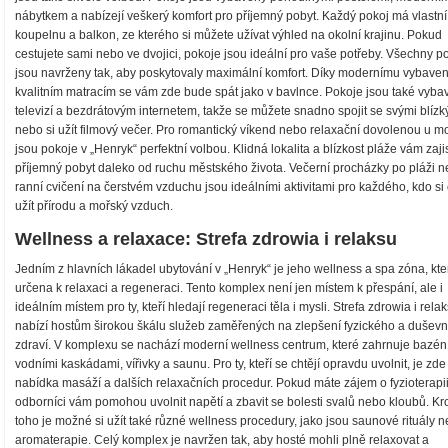
nábytkem a nabízejí veškerý komfort pro příjemný pobyt. Každý pokoj má vlastní
koupelnu a balkon, ze kterého si můžete užívat výhled na okolní krajinu. Pokud
cestujete sami nebo ve dvojici, pokoje jsou ideální pro vaše potřeby. Všechny p
jsou navrženy tak, aby poskytovaly maximální komfort. Díky modernímu vybaven
kvalitním matracím se vám zde bude spát jako v bavlnce. Pokoje jsou také vyba
televizí a bezdrátovým internetem, takže se můžete snadno spojit se svými blízk
nebo si užít filmový večer. Pro romantický víkend nebo relaxační dovolenou u m
jsou pokoje v „Henryk“ perfektní volbou. Klidná lokalita a blízkost pláže vám zajis
příjemný pobyt daleko od ruchu městského života. Večerní procházky po pláži 
ranní cvičení na čerstvém vzduchu jsou ideálními aktivitami pro každého, kdo si
užít přírodu a mořský vzduch.
Wellness a relaxace: Strefa zdrowia i relaksu
Jedním z hlavních lákadel ubytování v „Henryk“ je jeho wellness a spa zóna, kte
určena k relaxaci a regeneraci. Tento komplex není jen místem k přespání, ale i
ideálním místem pro ty, kteří hledají regeneraci těla i mysli. Strefa zdrowia i rela
nabízí hostům širokou škálu služeb zaměřených na zlepšení fyzického a duševn
zdraví. V komplexu se nachází moderní wellness centrum, které zahrnuje bazén
vodními kaskádami, vířivky a saunu. Pro ty, kteří se chtějí opravdu uvolnit, je zde
nabídka masáží a dalších relaxačních procedur. Pokud máte zájem o fyzioterapii
odborníci vám pomohou uvolnit napětí a zbavit se bolesti svalů nebo kloubů. K
toho je možné si užít také různé wellness procedury, jako jsou saunové rituály 
aromaterapie. Celý komplex je navržen tak, aby hosté mohli plně relaxovat a