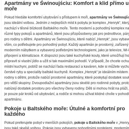
Apartmány ve Świnoujściu: Komfort a klid přímo u
moře
Pokud hledáte komfortní ubytování s přístupem k moři,
apartmány ve Świnoujś
jsou ideální volbou. Jedním z nejlepších míst k pobytu je komplex „Henryk“, kter
nachází v těsné blízkosti Baltského moře. Tento moderní a pohodlný komplex na
různé typy pokojů a apartmánů, které jsou přizpůsobeny jak pro jednotlivce, páry,
pro rodiny s dětmi. Apartmány ve Świnoujściu, které nabízí „Henryk“, jsou vyba
vším, co potřebujete pro pohodlný pobyt. Každý apartmán je prostorný, zařízený
moderním nábytkem a vybavený potřebnými technologiemi, jako je televize, Wi-
připojení a klimatizace. K dispozici jsou také kuchyňské kouty, které umožňují h
připravit si vlastní jídlo a užít si tak maximální pohodlí. V případě, že chcete ochu
místní kuchyni, poblíž se nachází řada restaurací a kaváren, kde si můžete vych
čerstvé ryby a speciality baltské kuchyně. Komplex „Henryk“ je ideálním místem
rodiny s dětmi, protože nabízí prostorné apartmány, které poskytují dostatek sou
pro větší skupiny. Dvoupodlažní apartmány jsou skvélé pro rodinné pobyty, prot
nabízejí dostatek prostoru pro všechny členy rodiny. Děti si mohou hrát na pláži,
je pouze pár kroků od ubytování, a rodiče si mohou užívat klidné chvíle v pohodl
apartmánu.
Pokoje u Baltského moře: Útulné a komfortní pro
každého
Pokud preferujete pobyt v menších pokojích,
pokoje u Baltského moře
v „Henry
jsou také skvélé volbou. Pokoje jsou vybaveny pohodlnými postelemi, moderní